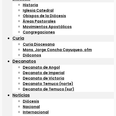
Historia
Iglesia Catedral
Obispos de la Diócesis
Áreas Pastorales
Movimientos Apostólicos
Congregaciones
Curia
Curia Diocesana
Mons. Jorge Concha Cayuqueo, ofm
Diáconos
Decanatos
Decanato de Angol
Decanato de Imperial
Decanato de Victoria
Decanato Temuco (norte)
Decanato de Temuco (sur)
Noticias
Diócesis
Nacional
Internacional