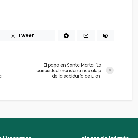
Tweet
El papa en Santa Marta: ‘La
curiosidad mundana nos aleja
a
de la sabiduría de Dios’
ia Diocesana
Enlaces de Interés