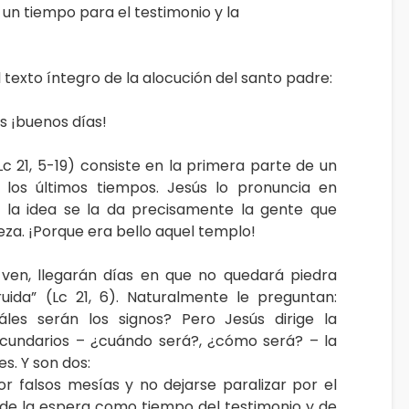
 un tiempo para el testimonio y la
 texto íntegro de la alocución del santo padre:
 ¡buenos días!
c 21, 5-19) consiste en la primera parte de un
 los últimos tiempos. Jesús lo pronuncia en
y la idea se la da precisamente la gente que
eza. ¡Porque era bello aquel templo!
e ven, llegarán días en que no quedará piedra
ida” (Lc 21, 6). Naturalmente le preguntan:
les serán los signos? Pero Jesús dirige la
cundarios – ¿cuándo será?, ¿cómo será? – la
es. Y son dos:
r falsos mesías y no dejarse paralizar por el
o de la espera como tiempo del testimonio y de