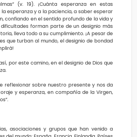
almas” (v. 19). ¡Cuánta esperanza en estas
la esperanza y a la paciencia, a saber esperar
ón, confiando en el sentido profundo de la vida y
as dificultades forman parte de un designio más
storia, lleva todo a su cumplimiento. ¡A pesar de
res que turban al mundo, el designio de bondad
plirá!
así, por este camino, en el designio de Dios que
za.
e reflexionar sobre nuestro presente y nos da
coraje y esperanza, en compañía de la Virgen,
os”.
lias, asociaciones y grupos que han venido a
es del mundo: España, Francia, Finlandia, Países