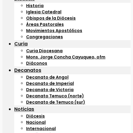
Historia
Iglesia Catedral
Obispos de la Diócesis
Áreas Pastorales
Movimientos Apostólicos
Congregaciones
Curia
Curia Diocesana
Mons. Jorge Concha Cayuqueo, ofm
Diáconos
Decanatos
Decanato de Angol
Decanato de Imperial
Decanato de Victoria
Decanato Temuco (norte)
Decanato de Temuco (sur)
Noticias
Diócesis
Nacional
Internacional