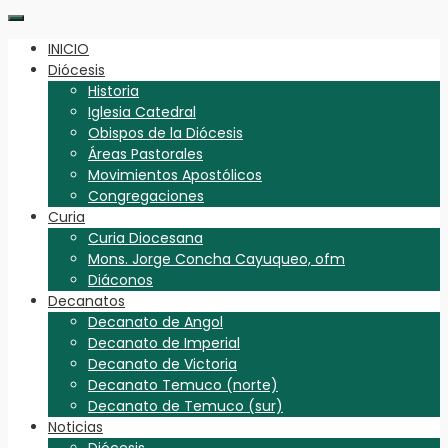
INICIO
Diócesis
Historia
Iglesia Catedral
Obispos de la Diócesis
Áreas Pastorales
Movimientos Apostólicos
Congregaciones
Curia
Curia Diocesana
Mons. Jorge Concha Cayuqueo, ofm
Diáconos
Decanatos
Decanato de Angol
Decanato de Imperial
Decanato de Victoria
Decanato Temuco (norte)
Decanato de Temuco (sur)
Noticias