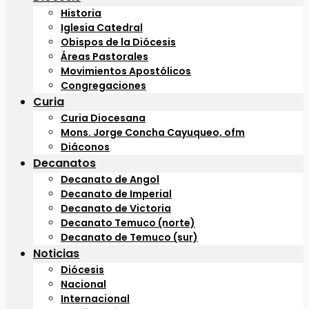
Historia
Iglesia Catedral
Obispos de la Diócesis
Áreas Pastorales
Movimientos Apostólicos
Congregaciones
Curia
Curia Diocesana
Mons. Jorge Concha Cayuqueo, ofm
Diáconos
Decanatos
Decanato de Angol
Decanato de Imperial
Decanato de Victoria
Decanato Temuco (norte)
Decanato de Temuco (sur)
Noticias
Diócesis
Nacional
Internacional