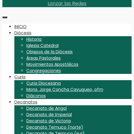
Lanzar las Redes
INICIO
Diócesis
Historia
Iglesia Catedral
Obispos de la Diócesis
Áreas Pastorales
Movimientos Apostólicos
Congregaciones
Curia
Curia Diocesana
Mons. Jorge Concha Cayuqueo, ofm
Diáconos
Decanatos
Decanato de Angol
Decanato de Imperial
Decanato de Victoria
Decanato Temuco (norte)
Decanato de Temuco (sur)