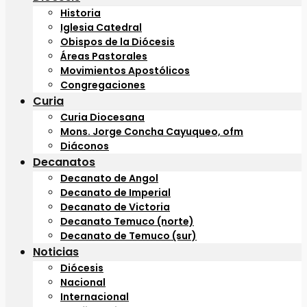
Historia
Iglesia Catedral
Obispos de la Diócesis
Áreas Pastorales
Movimientos Apostólicos
Congregaciones
Curia
Curia Diocesana
Mons. Jorge Concha Cayuqueo, ofm
Diáconos
Decanatos
Decanato de Angol
Decanato de Imperial
Decanato de Victoria
Decanato Temuco (norte)
Decanato de Temuco (sur)
Noticias
Diócesis
Nacional
Internacional