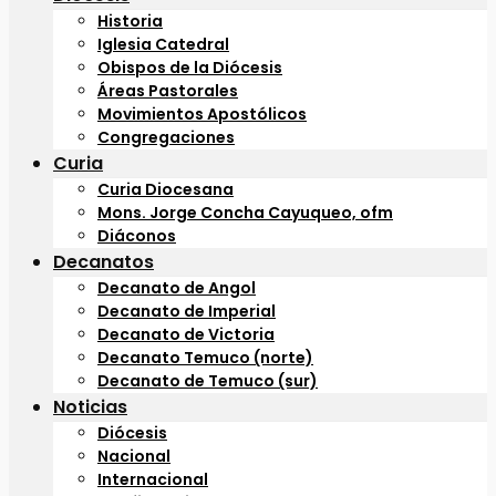
Historia
Iglesia Catedral
Obispos de la Diócesis
Áreas Pastorales
Movimientos Apostólicos
Congregaciones
Curia
Curia Diocesana
Mons. Jorge Concha Cayuqueo, ofm
Diáconos
Decanatos
Decanato de Angol
Decanato de Imperial
Decanato de Victoria
Decanato Temuco (norte)
Decanato de Temuco (sur)
Noticias
Diócesis
Nacional
Internacional