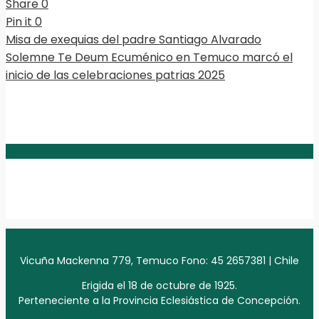
Share
0
Pin it
0
Misa de exequias del padre Santiago Alvarado
Solemne Te Deum Ecuménico en Temuco marcó el
inicio de las celebraciones patrias 2025
Vicuña Mackenna 779, Temuco Fono: 45 2657381 | Chile
Erigida el 18 de octubre de 1925.
Perteneciente a la Provincia Eclesiástica de Concepción.