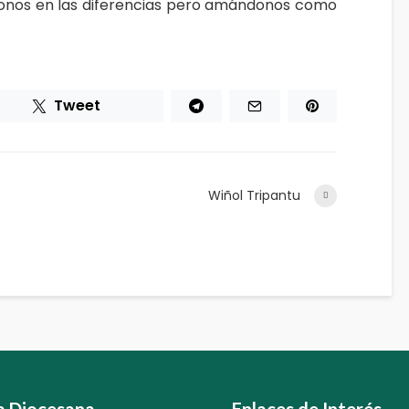
onos en las diferencias pero amándonos como
Tweet
Wiñol Tripantu
ia Diocesana
Enlaces de Interés