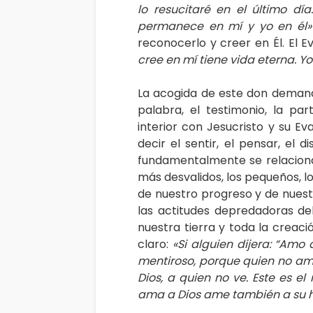
lo resucitaré en el último 
permanece en mí y yo en él»
reconocerlo y creer en Él. El E
cree en mí tiene vida eterna. Yo
La acogida de este don demand
palabra, el testimonio, la pa
interior con Jesucristo y su E
decir el sentir, el pensar, el d
fundamentalmente se relacionan
más desvalidos, los pequeños, 
de nuestro progreso y de nuestr
las actitudes depredadoras d
nuestra tierra y toda la creac
claro:
«Si alguien dijera: “Amo
mentiroso, porque quien no am
Dios, a quien no ve. Este es 
ama a Dios ame también a su