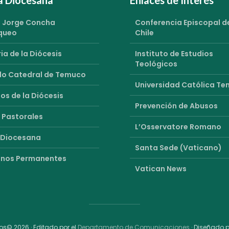
 Jorge Concha
Conferencia Episcopal d
queo
Chile
ia de la Diócesis
Instituto de Estudios
Teológicos
o Catedral de Temuco
Universidad Católica T
os de la Diócesis
Prevención de Abusos
 Pastorales
L’Osservatore Romano
 Diocesana
Santa Sede (Vaticano)
nos Permanentes
Vatican News
s© 2026 · Editado por el
Departamento de Comunicaciones
· Diseñado 