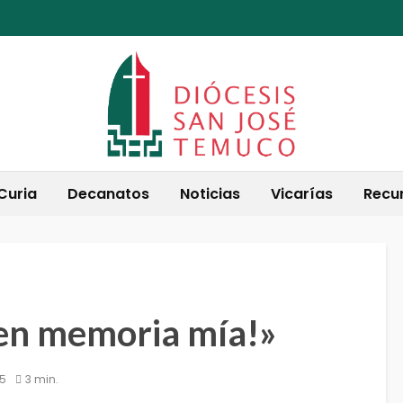
Curia
Decanatos
Noticias
Vicarías
Recu
en memoria mía!»
25
3 min.