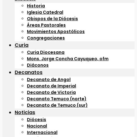
Historia
Iglesia Catedral
Obispos de la Diócesis
Áreas Pastorales
Movimientos Apostólicos
Congregaciones
Curia
Curia Diocesana
Mons. Jorge Concha Cayuqueo, ofm
Diáconos
Decanatos
Decanato de Angol
Decanato de Imperial
Decanato de Victoria
Decanato Temuco (norte)
Decanato de Temuco (sur)
Noticias
Diócesis
Nacional
Internacional