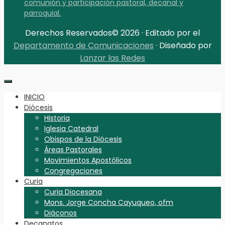
comunión y participación pastoral, decanal y
parroquial.
Derechos Reservados© 2026 · Editado por el
Departamento de Comunicaciones
· Diseñado por
Lanzar las Redes
INICIO
Diócesis
Historia
Iglesia Catedral
Obispos de la Diócesis
Áreas Pastorales
Movimientos Apostólicos
Congregaciones
Curia
Curia Diocesana
Mons. Jorge Concha Cayuqueo, ofm
Diáconos
Decanatos