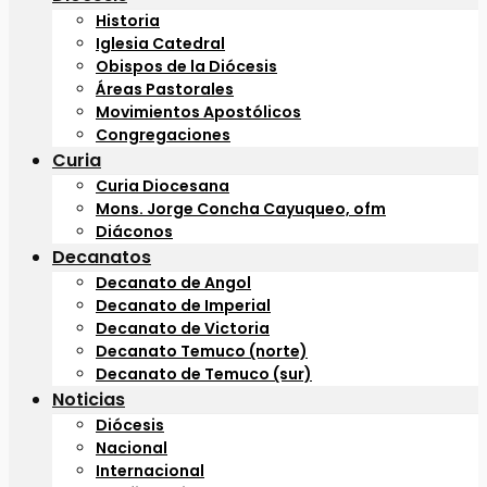
Historia
Iglesia Catedral
Obispos de la Diócesis
Áreas Pastorales
Movimientos Apostólicos
Congregaciones
Curia
Curia Diocesana
Mons. Jorge Concha Cayuqueo, ofm
Diáconos
Decanatos
Decanato de Angol
Decanato de Imperial
Decanato de Victoria
Decanato Temuco (norte)
Decanato de Temuco (sur)
Noticias
Diócesis
Nacional
Internacional