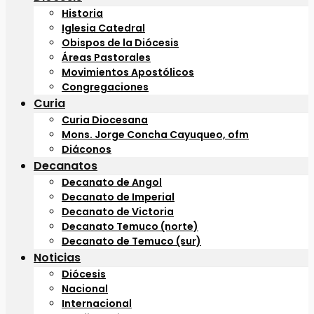
Historia
Iglesia Catedral
Obispos de la Diócesis
Áreas Pastorales
Movimientos Apostólicos
Congregaciones
Curia
Curia Diocesana
Mons. Jorge Concha Cayuqueo, ofm
Diáconos
Decanatos
Decanato de Angol
Decanato de Imperial
Decanato de Victoria
Decanato Temuco (norte)
Decanato de Temuco (sur)
Noticias
Diócesis
Nacional
Internacional