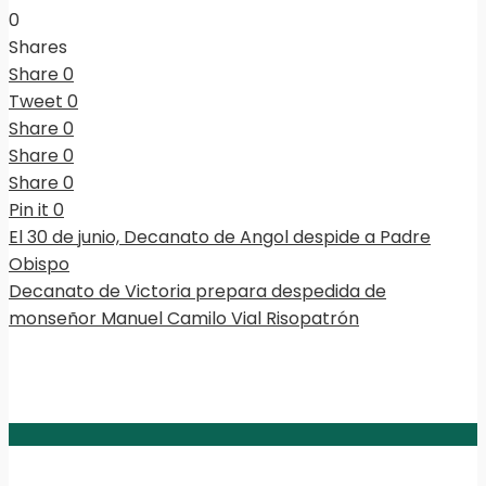
0
Shares
Share
0
Tweet
0
Share
0
Share
0
Share
0
Pin it
0
El 30 de junio, Decanato de Angol despide a Padre
Obispo
Decanato de Victoria prepara despedida de
monseñor Manuel Camilo Vial Risopatrón