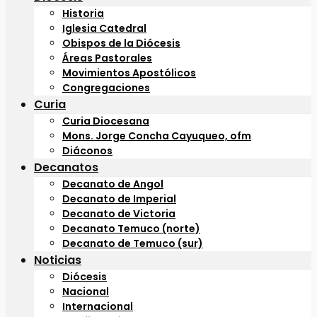
Historia
Iglesia Catedral
Obispos de la Diócesis
Áreas Pastorales
Movimientos Apostólicos
Congregaciones
Curia
Curia Diocesana
Mons. Jorge Concha Cayuqueo, ofm
Diáconos
Decanatos
Decanato de Angol
Decanato de Imperial
Decanato de Victoria
Decanato Temuco (norte)
Decanato de Temuco (sur)
Noticias
Diócesis
Nacional
Internacional