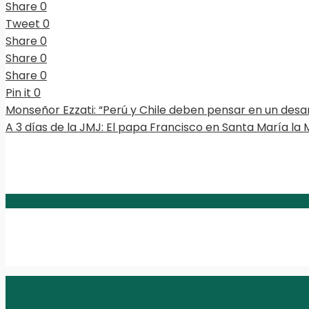
Share
0
Tweet
0
Share
0
Share
0
Share
0
Pin it
0
Monseñor Ezzati: “Perú y Chile deben pensar en un desar
A 3 días de la JMJ: El papa Francisco en Santa María la 