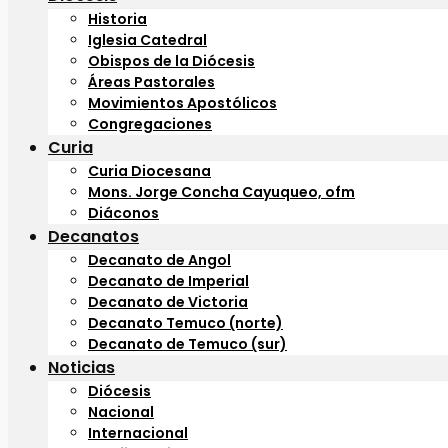
Historia
Iglesia Catedral
Obispos de la Diócesis
Áreas Pastorales
Movimientos Apostólicos
Congregaciones
Curia
Curia Diocesana
Mons. Jorge Concha Cayuqueo, ofm
Diáconos
Decanatos
Decanato de Angol
Decanato de Imperial
Decanato de Victoria
Decanato Temuco (norte)
Decanato de Temuco (sur)
Noticias
Diócesis
Nacional
Internacional