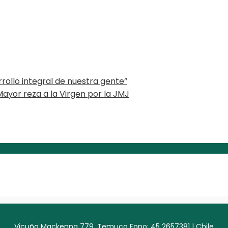
rollo integral de nuestra gente”
Mayor reza a la Virgen por la JMJ
Vicuña Mackenna 779, Temuco Fono: 45 2657381 | Chile