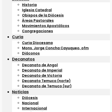
Historia
Iglesia Catedral
Obispos de la Diócesis
Áreas Pastorales
Movimientos Apostólicos
Congregaciones
Curia
Curia Diocesana
Mons. Jorge Concha Cayuqueo, ofm
Diáconos
Decanatos
Decanato de Angol
Decanato de Imperial
Decanato de Victoria
Decanato Temuco (norte)
Decanato de Temuco (sur)
Noticias
Diócesis
Nacional
Internacional