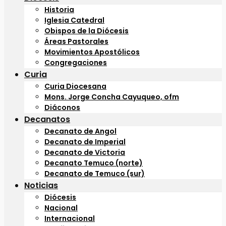
Historia
Iglesia Catedral
Obispos de la Diócesis
Áreas Pastorales
Movimientos Apostólicos
Congregaciones
Curia
Curia Diocesana
Mons. Jorge Concha Cayuqueo, ofm
Diáconos
Decanatos
Decanato de Angol
Decanato de Imperial
Decanato de Victoria
Decanato Temuco (norte)
Decanato de Temuco (sur)
Noticias
Diócesis
Nacional
Internacional