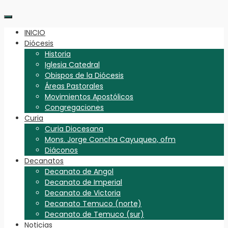
INICIO
Diócesis
Historia
Iglesia Catedral
Obispos de la Diócesis
Áreas Pastorales
Movimientos Apostólicos
Congregaciones
Curia
Curia Diocesana
Mons. Jorge Concha Cayuqueo, ofm
Diáconos
Decanatos
Decanato de Angol
Decanato de Imperial
Decanato de Victoria
Decanato Temuco (norte)
Decanato de Temuco (sur)
Noticias