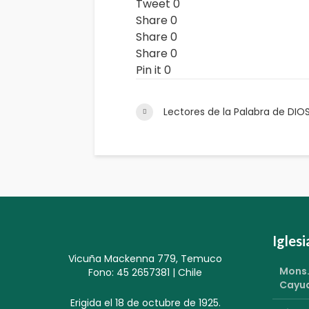
Tweet
0
Share
0
Share
0
Share
0
Pin it
0
Lectores de la Palabra de DIO
Igles
Vicuña Mackenna 779, Temuco
Mons.
Fono: 45 2657381 | Chile
Cayu
Erigida el 18 de octubre de 1925.