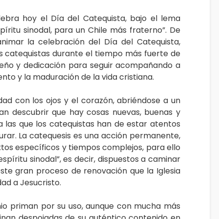
elebra hoy el Día del Catequista, bajo el lema
píritu sinodal, para un Chile más fraterno”. De
imar la celebración del Día del Catequista,
las catequistas durante el tiempo más fuerte de
eño y dedicación para seguir acompañando a
nto y la maduración de la vida cristiana.
lidad con los ojos y el corazón, abriéndose a un
dan descubrir que hay cosas nuevas, buenas y
a las que los catequistas han de estar atentos
urar. La catequesis es una acción permanente,
tos específicos y tiempos complejos, para ello
spíritu sinodal”, es decir, dispuestos a caminar
este gran proceso de renovación que la Iglesia
dad a Jesucristo.
onio priman por su uso, aunque con mucha más
inan despojadas de su auténtico contenido en