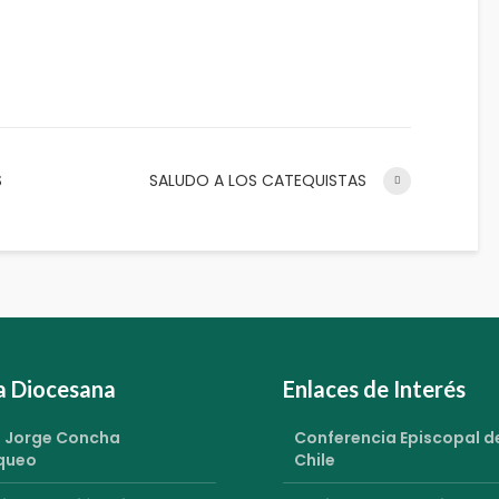
S
SALUDO A LOS CATEQUISTAS
ia Diocesana
Enlaces de Interés
 Jorge Concha
Conferencia Episcopal d
queo
Chile