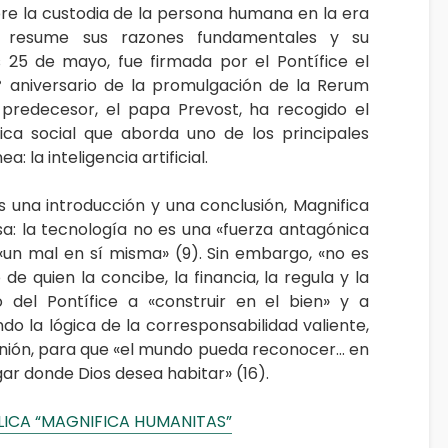
re la custodia de la persona humana en la era
al»— resume sus razones fundamentales y su
s 25 de mayo, fue firmada por el Pontífice el
º aniversario de la promulgación de la Rerum
 predecesor, el papa Prevost, ha recogido el
lica social que aborda uno de los principales
 la inteligencia artificial.
s una introducción y una conclusión, Magnifica
a: la tecnología no es una «fuerza antagónica
 «un mal en sí misma» (9). Sin embargo, «no es
de quien la concibe, la financia, la regula y la
to del Pontífice a «construir en el bien» y a
o la lógica de la corresponsabilidad valiente,
munión, para que «el mundo pueda reconocer… en
gar donde Dios desea habitar» (16).
LICA “MAGNIFICA HUMANITAS”