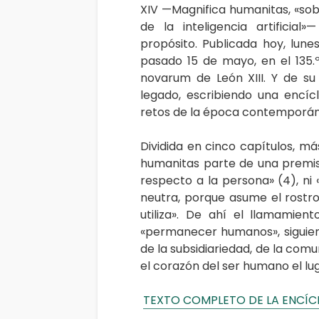
XIV —Magnifica humanitas, «sob
de la inteligencia artifici
propósito. Publicada hoy, lune
pasado 15 de mayo, en el 135.
novarum de León XIII. Y de su
legado, escribiendo una encíc
retos de la época contemporánea:
Dividida en cinco capítulos, má
humanitas parte de una premis
respecto a la persona» (4), ni
neutra, porque asume el rostro 
utiliza». De ahí el llamamien
«permanecer humanos», siguiend
de la subsidiariedad, de la co
el corazón del ser humano el lu
TEXTO COMPLETO DE LA ENCÍC