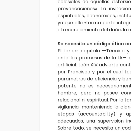
eclesiales de aquellas distor
prevaricaciones». La invitac
espirituales, económicos, insti
ya que ello «forma parte integ
el reconocimiento del daño, la r
Se necesita un código ético c
El tercer capítulo —Técnica 
ante las promesas de la IA— e
artificial. León XIV advierte c
por Francisco y por el cual t
parámetros de eficiencia y bene
potente no es necesariamente
hombre, pero no posee conci
relacional ni espiritual. Por lo 
vigilancia, manteniendo la cla
etapas (accountability) y a
adecuados, una supervisión in
Sobre todo, se necesita un códi