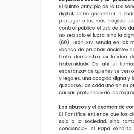
El quinto principio de la DSI señ
digital, debe garantizar a to
proteger a los más frágiles, c
control público el uso de los d
no sea solo el lucro, sino la di
(80). León XIV señala en los m
«banco de pruebas decisivo» en
trata demuestra «si la idea d
fraternidad». De ahí el llam
esperanza» de quienes se ven ob
y legales, una acogida digna y
quedarse» de cada uno en su pr
causas profundas» de las migrac
Los abusos y el examen de conc
El Pontífice entiende que los c
solo a la sociedad, sino tam
conciencia»: el Papa exhorta 