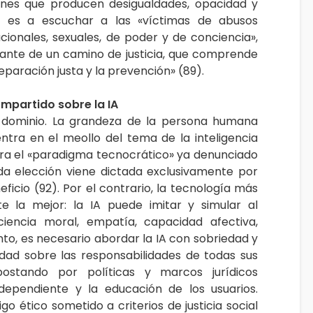
siones que producen desigualdades, opacidad y
ión es a escuchar a las «víctimas de abusos
tucionales, sexuales, de poder y de conciencia»,
rante de un camino de justicia, que comprende
eparación justa y la prevención» (89).
ompartido sobre la IA
y dominio. La grandeza de la persona humana
ntra en el meollo del tema de la inteligencia
ontra el «paradigma tecnocrático» ya denunciado
oda elección viene dictada exclusivamente por
ficio (92). Por el contrario, la tecnología más
 la mejor: la IA puede imitar y simular al
encia moral, empatía, capacidad afectiva,
tanto, es necesario abordar la IA con sobriedad y
ridad sobre las responsabilidades de todas sus
postando por políticas y marcos jurídicos
dependiente y la educación de los usuarios.
go ético sometido a criterios de justicia social