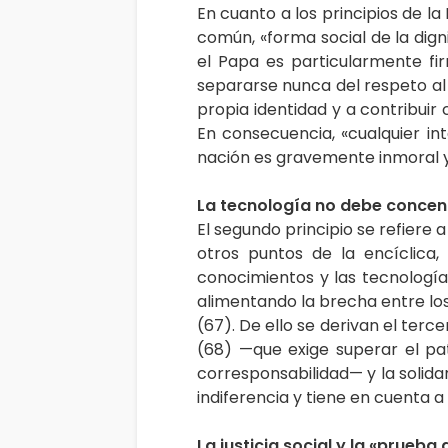
En cuanto a los principios de la 
común, «forma social de la dig
el Papa es particularmente f
separarse nunca del respeto al 
propia identidad y a contribuir c
En consecuencia, «cualquier i
nación es gravemente inmoral y,
La tecnología no debe conce
El segundo principio se refiere a
otros puntos de la encíclica,
conocimientos y las tecnologí
alimentando la brecha entre los i
(67). De ello se derivan el tercer
(68) —que exige superar el pat
corresponsabilidad— y la solidar
indiferencia y tiene en cuenta a
La justicia social y la «prueba