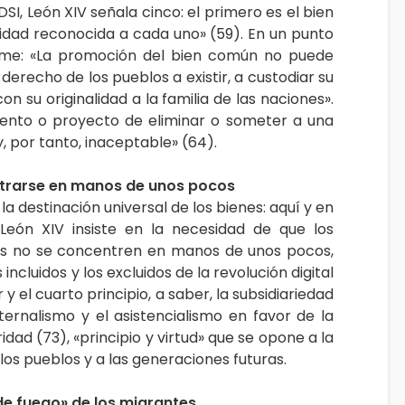
DSI, León XIV señala cinco: el primero es el bien
nidad reconocida a cada uno» (59). En un punto
irme: «La promoción del bien común no puede
derecho de los pueblos a existir, a custodiar su
on su originalidad a la familia de las naciones».
ntento o proyecto de eliminar o someter a una
 por tanto, inaceptable» (64).
ntrarse en manos de unos pocos
 la destinación universal de los bienes: aquí y en
 León XIV insiste en la necesidad de que los
as no se concentren en manos de unos pocos,
ncluidos y los excluidos de la revolución digital
 y el cuarto principio, a saber, la subsidiariedad
ernalismo y el asistencialismo en favor de la
idad (73), «principio y virtud» que se opone a la
 los pueblos y a las generaciones futuras.
 de fuego» de los migrantes