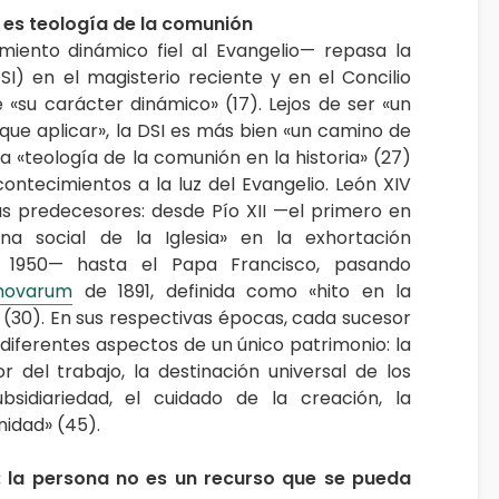
ia es teología de la comunión
iento dinámico fiel al Evangelio— repasa la
DSI) en el magisterio reciente y en el Concilio
e «su carácter dinámico» (17). Lejos de ser «un
que aplicar», la DSI es más bien «un camino de
a «teología de la comunión en la historia» (27)
contecimientos a la luz del Evangelio. León XIV
s predecesores: desde Pío XII —el primero en
na social de la Iglesia» en la exhortación
1950— hasta el Papa Francisco, pasando
novarum
de 1891, definida como «hito en la
» (30). En sus respectivas épocas, cada sucesor
diferentes aspectos de un único patrimonio: la
r del trabajo, la destinación universal de los
ubsidiariedad, el cuidado de la creación, la
nidad» (45).
: la persona no es un recurso que se pueda