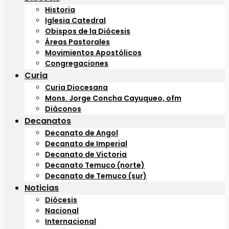
Historia
Iglesia Catedral
Obispos de la Diócesis
Áreas Pastorales
Movimientos Apostólicos
Congregaciones
Curia
Curia Diocesana
Mons. Jorge Concha Cayuqueo, ofm
Diáconos
Decanatos
Decanato de Angol
Decanato de Imperial
Decanato de Victoria
Decanato Temuco (norte)
Decanato de Temuco (sur)
Noticias
Diócesis
Nacional
Internacional