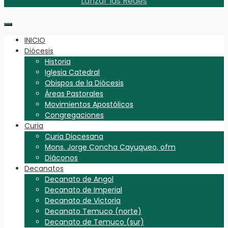
Lanzar las Redes
INICIO
Diócesis
Historia
Iglesia Catedral
Obispos de la Diócesis
Áreas Pastorales
Movimientos Apostólicos
Congregaciones
Curia
Curia Diocesana
Mons. Jorge Concha Cayuqueo, ofm
Diáconos
Decanatos
Decanato de Angol
Decanato de Imperial
Decanato de Victoria
Decanato Temuco (norte)
Decanato de Temuco (sur)