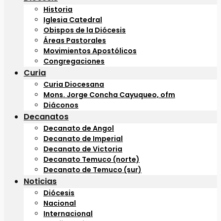
Historia
Iglesia Catedral
Obispos de la Diócesis
Áreas Pastorales
Movimientos Apostólicos
Congregaciones
Curia
Curia Diocesana
Mons. Jorge Concha Cayuqueo, ofm
Diáconos
Decanatos
Decanato de Angol
Decanato de Imperial
Decanato de Victoria
Decanato Temuco (norte)
Decanato de Temuco (sur)
Noticias
Diócesis
Nacional
Internacional