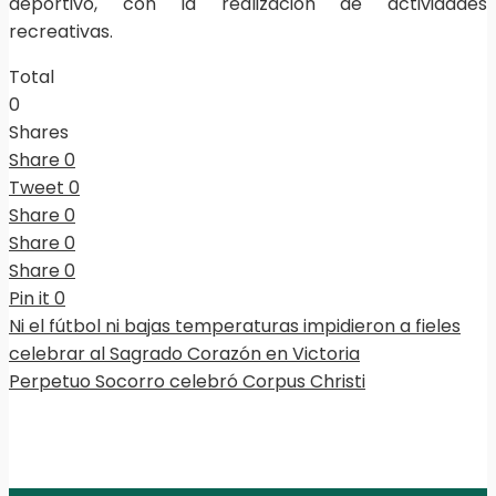
deportivo, con la realización de actividades
recreativas.
Total
0
Shares
Share
0
Tweet
0
Share
0
Share
0
Share
0
Pin it
0
Ni el fútbol ni bajas temperaturas impidieron a fieles
celebrar al Sagrado Corazón en Victoria
Perpetuo Socorro celebró Corpus Christi