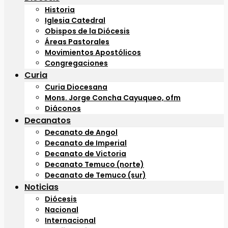
Historia
Iglesia Catedral
Obispos de la Diócesis
Áreas Pastorales
Movimientos Apostólicos
Congregaciones
Curia
Curia Diocesana
Mons. Jorge Concha Cayuqueo, ofm
Diáconos
Decanatos
Decanato de Angol
Decanato de Imperial
Decanato de Victoria
Decanato Temuco (norte)
Decanato de Temuco (sur)
Noticias
Diócesis
Nacional
Internacional