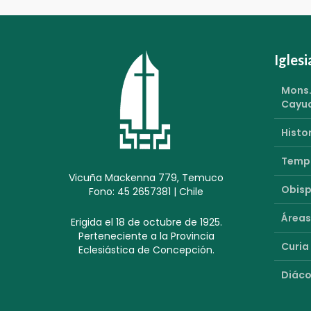
Igles
Mons.
Cayu
Histor
Templ
Vicuña Mackenna 779, Temuco
Obisp
Fono: 45 2657381 | Chile
Áreas
Erigida el 18 de octubre de 1925.
Perteneciente a la Provincia
Curia
Eclesiástica de Concepción.
Diáco