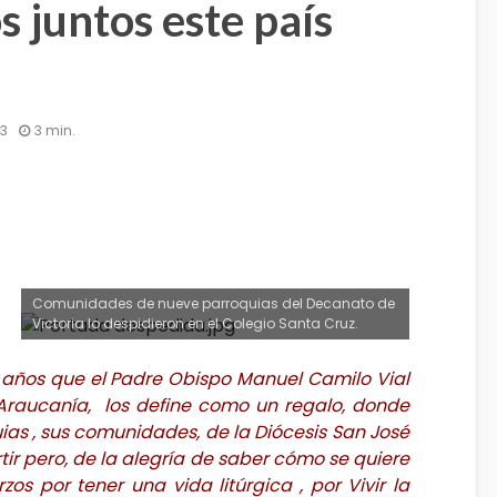
s juntos este país
13
3 min.
Comunidades de nueve parroquias del Decanato de
Victoria lo despidieron en el Colegio Santa Cruz.
años que el Padre Obispo Manuel Camilo Vial
Araucanía, los define como un regalo, donde
ias , sus comunidades, de la Diócesis San José
ir pero, de la alegría de saber cómo se quiere
erzos por tener una vida litúrgica , por Vivir la