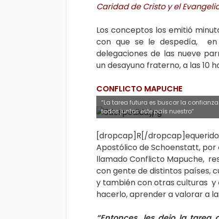
Caridad de Cristo y el Evangelio
Los conceptos los emitió minut
con que se le despedía, en 
delegaciones de las nueve par
un desayuno fraterno, a las 10 
CONFLICTO MAPUCHE
“La tarea futura es buscar la confianza
todos juntos este país nuestro”
[dropcap]R[/dropcap]equerido 
Apostólico de Schoenstatt, por 
llamado Conflicto Mapuche, res
con gente de distintos países, c
y también con otras culturas y 
hacerlo, aprender a valorar a l
“Entonces, les dejo la tarea 