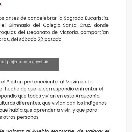
.
os antes de concelebrar la Sagrada Eucaristía,
el Gimnasio del Colegio Santa Cruz, donde
roquias del Decanato de Victoria, compartían
horas, del sábado 22 pasado.
 del prójimo, para construir
el Pastor, perteneciente al Movimiento
el hecho de que le correspondió enfrentar el
pondió que todos vivían en esta Araucanía,
ulturas diferentes, que vivían con los indígenas
que había que aprender a vivir y que para
as otras personas.
de valorar al Pueblo Mapuche, de valorar el