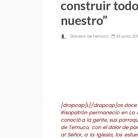
construir todo
nuestro”
Diócesis de Temuco
23 junio, 20
[dropcap]L[/dropcap]os doce 
Risopatrón permaneció en La 
conoció a la gente, sus parroqu
de Temuco, con el dolor de part
al Señor, a la Iglesia, los esfu