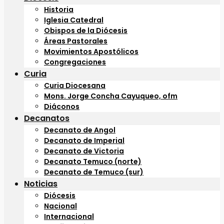
Historia
Iglesia Catedral
Obispos de la Diócesis
Áreas Pastorales
Movimientos Apostólicos
Congregaciones
Curia
Curia Diocesana
Mons. Jorge Concha Cayuqueo, ofm
Diáconos
Decanatos
Decanato de Angol
Decanato de Imperial
Decanato de Victoria
Decanato Temuco (norte)
Decanato de Temuco (sur)
Noticias
Diócesis
Nacional
Internacional