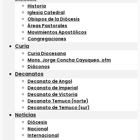
Historia
Iglesia Catedral
Obispos de la Diócesis
Áreas Pastorales
Movimientos Apostólicos
Congregaciones
Curia
Curia Diocesana
Mons. Jorge Concha Cayuqueo, ofm
Diáconos
Decanatos
Decanato de Angol
Decanato de Imperial
Decanato de Victoria
Decanato Temuco (norte)
Decanato de Temuco (sur)
Noticias
Diócesis
Nacional
Internacional