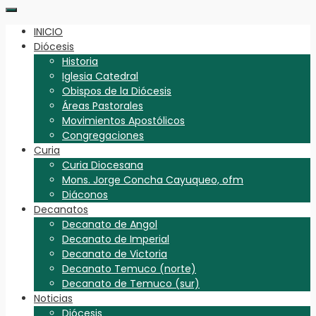
INICIO
Diócesis
Historia
Iglesia Catedral
Obispos de la Diócesis
Áreas Pastorales
Movimientos Apostólicos
Congregaciones
Curia
Curia Diocesana
Mons. Jorge Concha Cayuqueo, ofm
Diáconos
Decanatos
Decanato de Angol
Decanato de Imperial
Decanato de Victoria
Decanato Temuco (norte)
Decanato de Temuco (sur)
Noticias
Diócesis