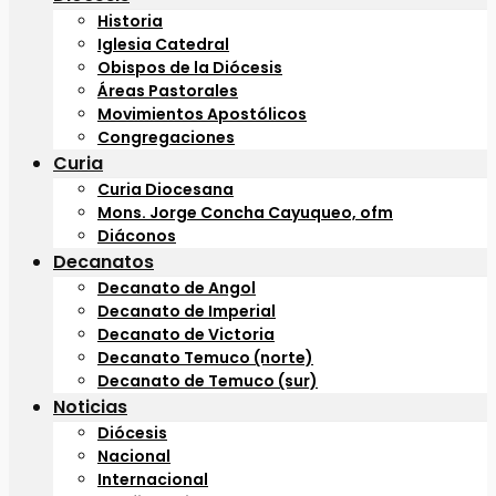
Historia
Iglesia Catedral
Obispos de la Diócesis
Áreas Pastorales
Movimientos Apostólicos
Congregaciones
Curia
Curia Diocesana
Mons. Jorge Concha Cayuqueo, ofm
Diáconos
Decanatos
Decanato de Angol
Decanato de Imperial
Decanato de Victoria
Decanato Temuco (norte)
Decanato de Temuco (sur)
Noticias
Diócesis
Nacional
Internacional