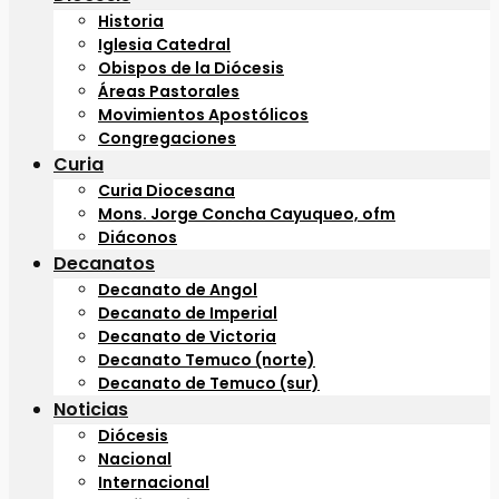
Historia
Iglesia Catedral
Obispos de la Diócesis
Áreas Pastorales
Movimientos Apostólicos
Congregaciones
Curia
Curia Diocesana
Mons. Jorge Concha Cayuqueo, ofm
Diáconos
Decanatos
Decanato de Angol
Decanato de Imperial
Decanato de Victoria
Decanato Temuco (norte)
Decanato de Temuco (sur)
Noticias
Diócesis
Nacional
Internacional