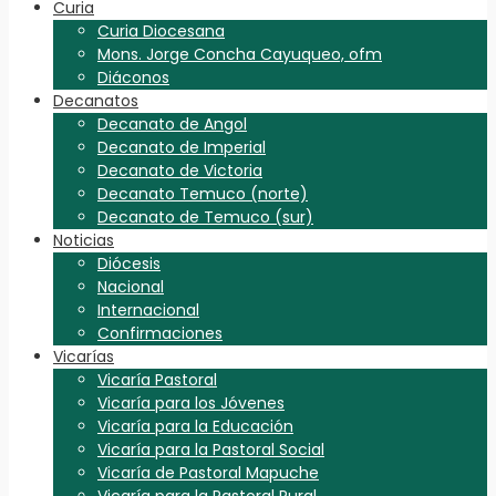
Curia
Curia Diocesana
Mons. Jorge Concha Cayuqueo, ofm
Diáconos
Decanatos
Decanato de Angol
Decanato de Imperial
Decanato de Victoria
Decanato Temuco (norte)
Decanato de Temuco (sur)
Noticias
Diócesis
Nacional
Internacional
Confirmaciones
Vicarías
Vicaría Pastoral
Vicaría para los Jóvenes
Vicaría para la Educación
Vicaría para la Pastoral Social
Vicaría de Pastoral Mapuche
Vicaría para la Pastoral Rural