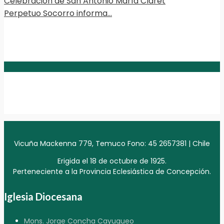
Celebración de San Antonio María Claret
Perpetuo Socorro informa…
Vicuña Mackenna 779, Temuco Fono: 45 2657381 | Chile
Erigida el 18 de octubre de 1925.
Perteneciente a la Provincia Eclesiástica de Concepción.
Iglesia Diocesana
Mons. Jorge Concha Cayuqueo