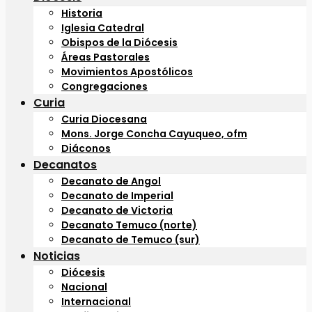
Historia
Iglesia Catedral
Obispos de la Diócesis
Áreas Pastorales
Movimientos Apostólicos
Congregaciones
Curia
Curia Diocesana
Mons. Jorge Concha Cayuqueo, ofm
Diáconos
Decanatos
Decanato de Angol
Decanato de Imperial
Decanato de Victoria
Decanato Temuco (norte)
Decanato de Temuco (sur)
Noticias
Diócesis
Nacional
Internacional