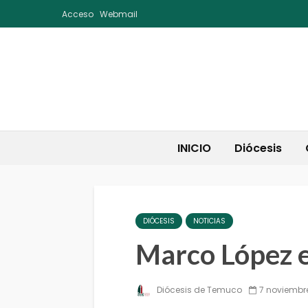
Acceso
Webmail
INICIO
Diócesis
DIÓCESIS
NOTICIAS
Marco López e
Diócesis de Temuco
7 noviembre