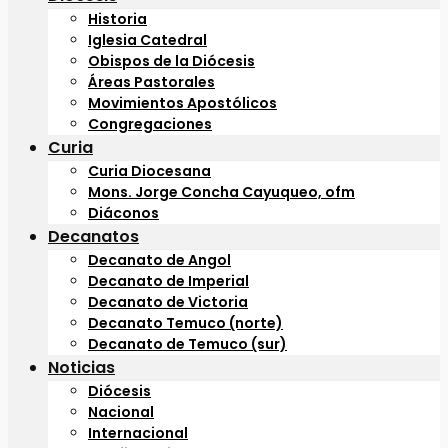
Historia
Iglesia Catedral
Obispos de la Diócesis
Áreas Pastorales
Movimientos Apostólicos
Congregaciones
Curia
Curia Diocesana
Mons. Jorge Concha Cayuqueo, ofm
Diáconos
Decanatos
Decanato de Angol
Decanato de Imperial
Decanato de Victoria
Decanato Temuco (norte)
Decanato de Temuco (sur)
Noticias
Diócesis
Nacional
Internacional