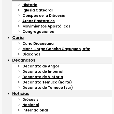
Historia
Iglesia Catedral
Obispos de la Diócesis
Áreas Pastorales
Movimientos Apostólicos
Congregaciones
Curia
Curia Diocesana
Mons. Jorge Concha Cayuqueo, ofm
Diáconos
Decanatos
Decanato de Angol
Decanato de Imperial
Decanato de Victoria
Decanato Temuco (norte)
Decanato de Temuco (sur)
Noticias
Diócesis
Nacional
Internacional