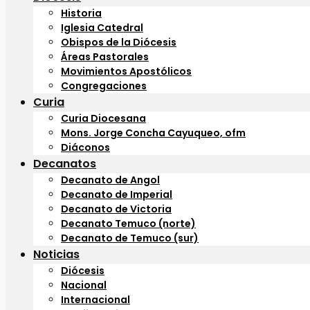
Historia
Iglesia Catedral
Obispos de la Diócesis
Áreas Pastorales
Movimientos Apostólicos
Congregaciones
Curia
Curia Diocesana
Mons. Jorge Concha Cayuqueo, ofm
Diáconos
Decanatos
Decanato de Angol
Decanato de Imperial
Decanato de Victoria
Decanato Temuco (norte)
Decanato de Temuco (sur)
Noticias
Diócesis
Nacional
Internacional