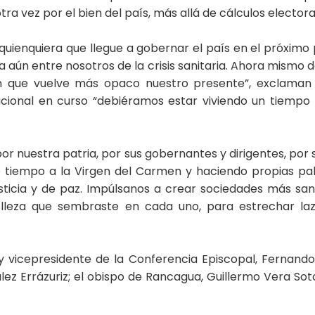
vez por el bien del país, más allá de cálculos electoral
ienquiera que llegue a gobernar el país en el próximo pe
ia aún entre nosotros de la crisis sanitaria. Ahora mismo d
 que vuelve más opaco nuestro presente”, exclaman lo
cional en curso “debiéramos estar viviendo un tiempo
 por nuestra patria, por sus gobernantes y dirigentes, por s
iempo a la Virgen del Carmen y haciendo propias palabr
usticia y de paz. Impúlsanos a crear sociedades más sa
 belleza que sembraste en cada uno, para estrechar 
y vicepresidente de la Conferencia Episcopal, Fernando
lez Errázuriz; el obispo de Rancagua, Guillermo Vera Sot