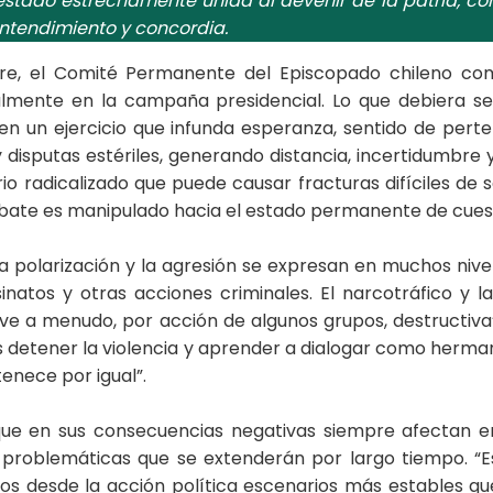
estado estrechamente unida al devenir de la patria, co
ntendimiento y concordia.
re, el Comité Permanente del Episcopado chileno com
cialmente en la campaña presidencial. Lo que debiera 
 en un ejercicio que infunda esperanza, sentido de pe
disputas estériles, generando distancia, incertidumbre
ario radicalizado que puede causar fracturas difíciles 
 debate es manipulado hacia el estado permanente de cue
 polarización y la agresión se expresan en muchos nivele
atos y otras acciones criminales. El narcotráfico y l
lve a menudo, por acción de algunos grupos, destructiva”
 detener la violencia y aprender a dialogar como herma
tenece por igual”.
ue en sus consecuencias negativas siempre afectan e
problemáticas que se extenderán por largo tiempo. “
mos desde la acción política escenarios más estables qu