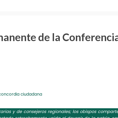
anente de la Conferencia
y concordia ciudadana
arias y de consejeros regionales; los obispos compar