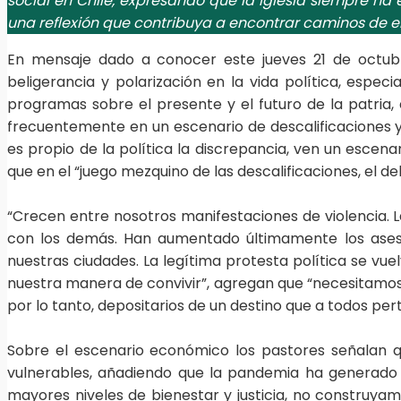
social en Chile, expresando que la Iglesia siempre ha 
una reflexión que contribuya a encontrar caminos de e
En mensaje dado a conocer este jueves 21 de octub
beligerancia y polarización en la vida política, espe
programas sobre el presente y el futuro de la patria,
frecuentemente en un escenario de descalificaciones y 
es propio de la política la discrepancia, ven un escen
que en el “juego mezquino de las descalificaciones, el
“Crecen entre nosotros manifestaciones de violencia. La
con los demás. Han aumentado últimamente los asesin
nuestras ciudades. La legítima protesta política se vue
nuestra manera de convivir”, agregan que “necesitamos
por lo tanto, depositarios de un destino que a todos per
Sobre el escenario económico los pastores señalan q
vulnerables, añadiendo que la pandemia ha generado 
mayores niveles de bienestar y justicia, no construya