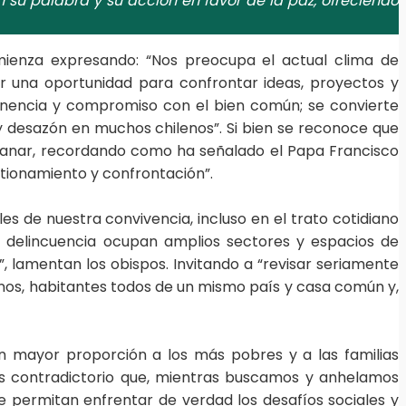
n su palabra y su acción en favor de la paz, ofreciendo
ienza expresando: “Nos preocupa el actual clima de
ser una oportunidad para confrontar ideas, proyectos y
rtenencia y compromiso con el bien común; se convierte
 y desazón en muchos chilenos”. Si bien se reconoce que
de sanar, recordando como ha señalado el Papa Francisco
stionamiento y confrontación”.
s de nuestra convivencia, incluso en el trato cotidiano
a delincuencia ocupan amplios sectores y espacios de
, lamentan los obispos. Invitando a “revisar seriamente
nos, habitantes todos de un mismo país y casa común y,
n mayor proporción a los más pobres y a las familias
Es contradictorio que, mientras buscamos y anhelamos
e permitan enfrentar de verdad los desafíos sociales y