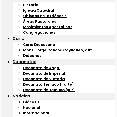
Historia
Iglesia Catedral
Obispos de la Diócesis
Áreas Pastorales
Movimientos Apostólicos
Congregaciones
Curia
Curia Diocesana
Mons. Jorge Concha Cayuqueo, ofm
Diáconos
Decanatos
Decanato de Angol
Decanato de Imperial
Decanato de Victoria
Decanato Temuco (norte)
Decanato de Temuco (sur)
Noticias
Diócesis
Nacional
Internacional