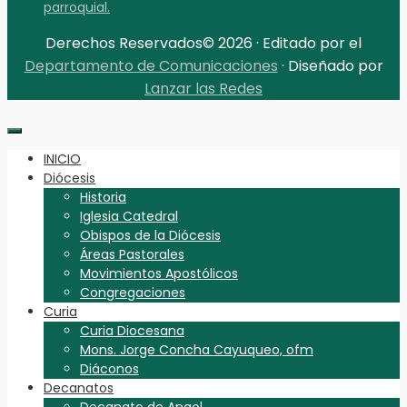
parroquial.
Derechos Reservados© 2026 · Editado por el
Departamento de Comunicaciones
· Diseñado por
Lanzar las Redes
INICIO
Diócesis
Historia
Iglesia Catedral
Obispos de la Diócesis
Áreas Pastorales
Movimientos Apostólicos
Congregaciones
Curia
Curia Diocesana
Mons. Jorge Concha Cayuqueo, ofm
Diáconos
Decanatos
Decanato de Angol