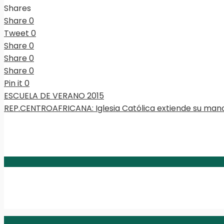
Shares
Share
0
Tweet
0
Share
0
Share
0
Share
0
Pin it
0
ESCUELA DE VERANO 2015
REP.CENTROAFRICANA: Iglesia Católica extiende su man