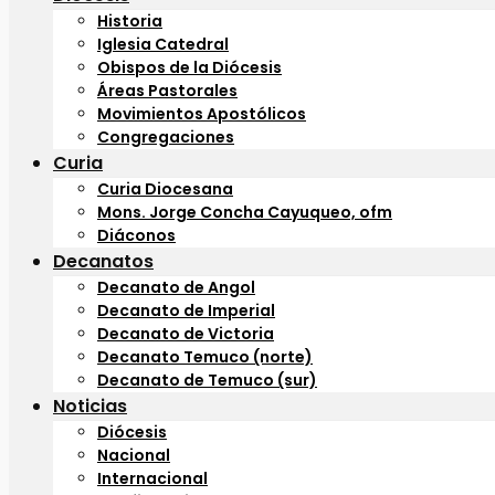
Historia
Iglesia Catedral
Obispos de la Diócesis
Áreas Pastorales
Movimientos Apostólicos
Congregaciones
Curia
Curia Diocesana
Mons. Jorge Concha Cayuqueo, ofm
Diáconos
Decanatos
Decanato de Angol
Decanato de Imperial
Decanato de Victoria
Decanato Temuco (norte)
Decanato de Temuco (sur)
Noticias
Diócesis
Nacional
Internacional