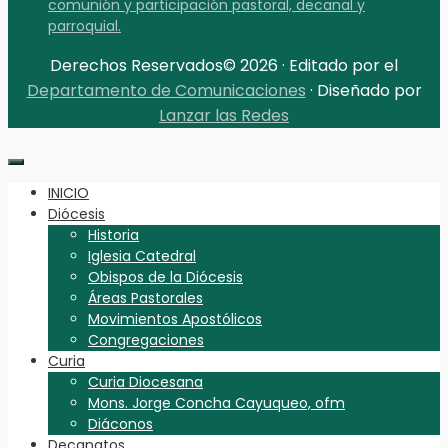
comunión y participación pastoral, decanal y
parroquial.
Derechos Reservados© 2026 · Editado por el
Departamento de Comunicaciones
· Diseñado por
Lanzar las Redes
INICIO
Diócesis
Historia
Iglesia Catedral
Obispos de la Diócesis
Áreas Pastorales
Movimientos Apostólicos
Congregaciones
Curia
Curia Diocesana
Mons. Jorge Concha Cayuqueo, ofm
Diáconos
Decanatos