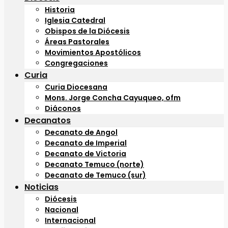
Historia
Iglesia Catedral
Obispos de la Diócesis
Áreas Pastorales
Movimientos Apostólicos
Congregaciones
Curia
Curia Diocesana
Mons. Jorge Concha Cayuqueo, ofm
Diáconos
Decanatos
Decanato de Angol
Decanato de Imperial
Decanato de Victoria
Decanato Temuco (norte)
Decanato de Temuco (sur)
Noticias
Diócesis
Nacional
Internacional