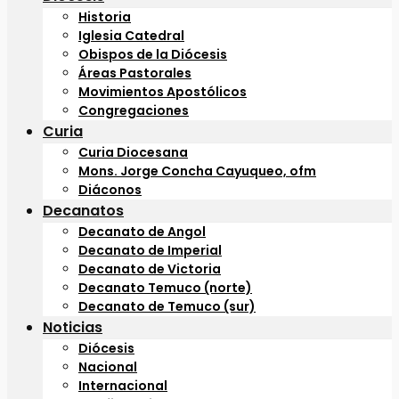
Historia
Iglesia Catedral
Obispos de la Diócesis
Áreas Pastorales
Movimientos Apostólicos
Congregaciones
Curia
Curia Diocesana
Mons. Jorge Concha Cayuqueo, ofm
Diáconos
Decanatos
Decanato de Angol
Decanato de Imperial
Decanato de Victoria
Decanato Temuco (norte)
Decanato de Temuco (sur)
Noticias
Diócesis
Nacional
Internacional