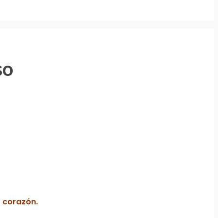
so
o corazón.