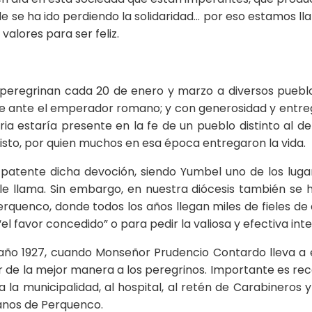
nde se ha ido perdiendo la solidaridad… por eso estamos ll
alores para ser feliz.
eregrinan cada 20 de enero y marzo a diversos pueblos
fe ante el emperador romano; y con generosidad y entrega
a estaría presente en la fe de un pueblo distinto al de 
isto, por quien muchos en esa época entregaron la vida.
patente dicha devoción, siendo Yumbel uno de los lug
llama. Sin embargo, en nuestra diócesis también se ha
quenco, donde todos los años llegan miles de fieles de d
l favor concedido” o para pedir la valiosa y efectiva int
 año 1927, cuando Monseñor Prudencio Contardo lleva a 
 de la mejor manera a los peregrinos. Importante es r
, a la municipalidad, al hospital, al retén de Carabinero
anos de Perquenco.