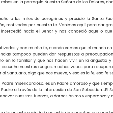
 misas en la parroquia Nuestra Señora de los Dolores, do
ñó a los miles de peregrinos y presidió la Santa Euc
n, motivados por nuestra fe. Venimos aquí para dar grac
 intercedió hacia el Señor y nos concedió aquello q
otivados y con mucha fe, cuando vemos que el mundo no
encias tampoco pueden dar respuestas a preocupacio
mo en lo familiar y que nos hacen vivir en la angustia
 escuche nuestros ruegos, muchas veces para recuperar la
al Santuario, algo que nos mueve, y eso es la fe, esa fe se
un Padre misericordioso, es un Padre amoroso y que siemp
 Padre a través de la intercesión de San Sebastián….El
novar nuestras fuerzas, a darnos ánimo y esperanza y d
 día en esta sociedad que están imperantes, que produ