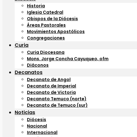
Historia
Iglesia Catedral
Obispos de la Diócesis
Áreas Pastorales
Movimientos Apostólicos
Congregaciones
Curia
Curia Diocesana
Mons. Jorge Concha Cayuqueo, ofm
Diáconos
Decanatos
Decanato de Angol
Decanato de Imperial
Decanato de Victoria
Decanato Temuco (norte)
Decanato de Temuco (sur)
Noticias
Diócesis
Nacional
Internacional