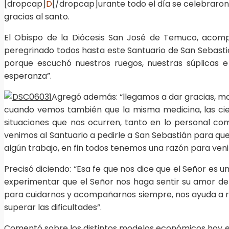
[dropcap]
D
[/dropcap]urante todo el día se celebraron
gracias al santo.
El Obispo de la Diócesis San José de Temuco, acompa
peregrinado todos hasta este Santuario de San Sebastiá
porque escuchó nuestros ruegos, nuestras súplicas e
esperanza”.
Agregó además: “llegamos a dar gracias, m
cuando vemos también que la misma medicina, las ci
situaciones que nos ocurren, tanto en lo personal co
venimos al Santuario a pedirle a San Sebastián para que
algún trabajo, en fin todos tenemos una razón para venir 
Precisó diciendo: “Esa fe que nos dice que el Señor es 
experimentar que el Señor nos haga sentir su amor de
para cuidarnos y acompañarnos siempre, nos ayuda a re
superar las dificultades”.
Comentó sobre los distintos modelos económicos hoy en