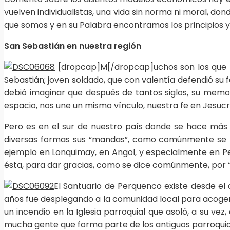
vuelven individualistas, una vida sin norma ni moral, do
que somos y en su Palabra encontramos los principios y v
San Sebastián en nuestra región
[dropcap]M[/dropcap]uchos son los que p
Sebastián; joven soldado, que con valentía defendió su 
debió imaginar que después de tantos siglos, su memori
espacio, nos une un mismo vínculo, nuestra fe en Jesucr
Pero es en el sur de nuestro país donde se hace más 
diversas formas sus “mandas”, como comúnmente se le 
ejemplo en Lonquimay, en Angol, y especialmente en Per
ésta, para dar gracias, como se dice comúnmente, por “e
El Santuario de Perquenco existe desde el
años fue desplegando a la comunidad local para acoger
un incendio en la Iglesia parroquial que asoló, a su vez
mucha gente que forma parte de los antiguos parroqui