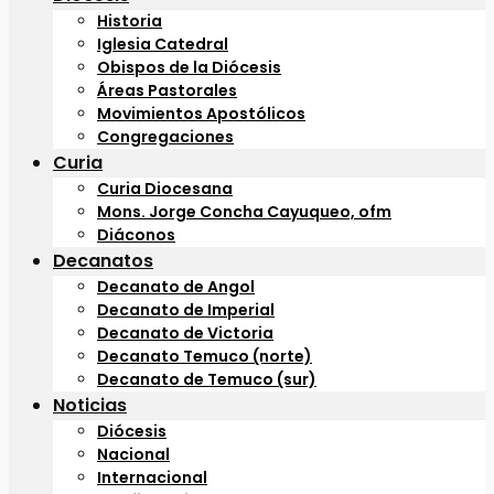
Historia
Iglesia Catedral
Obispos de la Diócesis
Áreas Pastorales
Movimientos Apostólicos
Congregaciones
Curia
Curia Diocesana
Mons. Jorge Concha Cayuqueo, ofm
Diáconos
Decanatos
Decanato de Angol
Decanato de Imperial
Decanato de Victoria
Decanato Temuco (norte)
Decanato de Temuco (sur)
Noticias
Diócesis
Nacional
Internacional