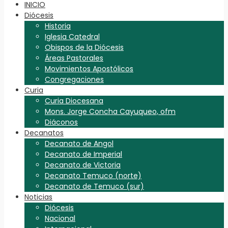
INICIO
Diócesis
Historia
Iglesia Catedral
Obispos de la Diócesis
Áreas Pastorales
Movimientos Apostólicos
Congregaciones
Curia
Curia Diocesana
Mons. Jorge Concha Cayuqueo, ofm
Diáconos
Decanatos
Decanato de Angol
Decanato de Imperial
Decanato de Victoria
Decanato Temuco (norte)
Decanato de Temuco (sur)
Noticias
Diócesis
Nacional