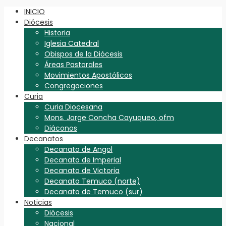
INICIO
Diócesis
Historia
Iglesia Catedral
Obispos de la Diócesis
Áreas Pastorales
Movimientos Apostólicos
Congregaciones
Curia
Curia Diocesana
Mons. Jorge Concha Cayuqueo, ofm
Diáconos
Decanatos
Decanato de Angol
Decanato de Imperial
Decanato de Victoria
Decanato Temuco (norte)
Decanato de Temuco (sur)
Noticias
Diócesis
Nacional