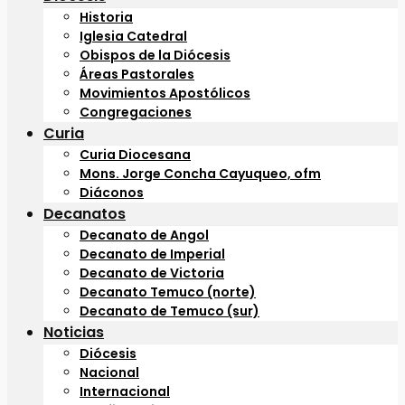
Historia
Iglesia Catedral
Obispos de la Diócesis
Áreas Pastorales
Movimientos Apostólicos
Congregaciones
Curia
Curia Diocesana
Mons. Jorge Concha Cayuqueo, ofm
Diáconos
Decanatos
Decanato de Angol
Decanato de Imperial
Decanato de Victoria
Decanato Temuco (norte)
Decanato de Temuco (sur)
Noticias
Diócesis
Nacional
Internacional