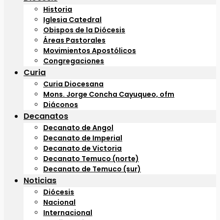
Historia
Iglesia Catedral
Obispos de la Diócesis
Áreas Pastorales
Movimientos Apostólicos
Congregaciones
Curia
Curia Diocesana
Mons. Jorge Concha Cayuqueo, ofm
Diáconos
Decanatos
Decanato de Angol
Decanato de Imperial
Decanato de Victoria
Decanato Temuco (norte)
Decanato de Temuco (sur)
Noticias
Diócesis
Nacional
Internacional