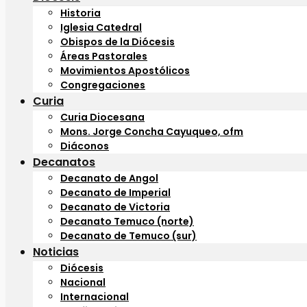
Historia
Iglesia Catedral
Obispos de la Diócesis
Áreas Pastorales
Movimientos Apostólicos
Congregaciones
Curia
Curia Diocesana
Mons. Jorge Concha Cayuqueo, ofm
Diáconos
Decanatos
Decanato de Angol
Decanato de Imperial
Decanato de Victoria
Decanato Temuco (norte)
Decanato de Temuco (sur)
Noticias
Diócesis
Nacional
Internacional