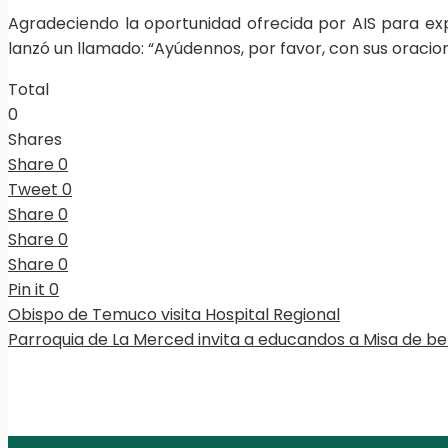
Agradeciendo la oportunidad ofrecida por AIS para expl
lanzó un llamado: “Ayúdennos, por favor, con sus oracio
Total
0
Shares
Share
0
Tweet
0
Share
0
Share
0
Share
0
Pin it
0
Obispo de Temuco visita Hospital Regional
Parroquia de La Merced invita a educandos a Misa de be