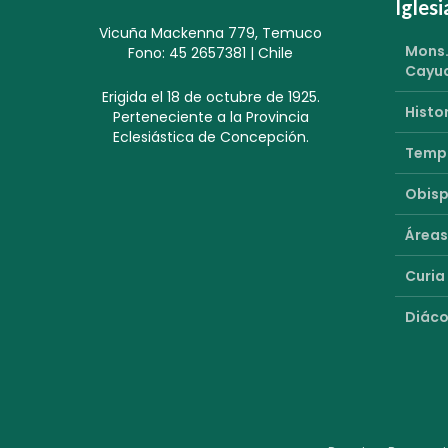
Igles
Vicuña Mackenna 779, Temuco
Mons.
Fono: 45 2657381 | Chile
Cayu
Erigida el 18 de octubre de 1925.
Histor
Perteneciente a la Provincia
Eclesiástica de Concepción.
Templ
Obisp
Áreas
Curia
Diáco