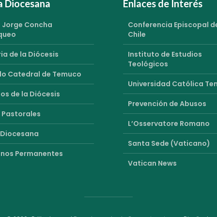
ia Diocesana
Enlaces de Interés
 Jorge Concha
Conferencia Episcopal d
queo
Chile
ia de la Diócesis
Instituto de Estudios
Teológicos
o Catedral de Temuco
Universidad Católica T
os de la Diócesis
Prevención de Abusos
 Pastorales
L’Osservatore Romano
 Diocesana
Santa Sede (Vaticano)
nos Permanentes
Vatican News