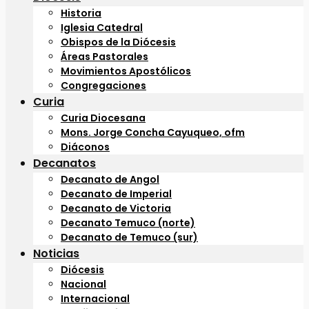
Historia
Iglesia Catedral
Obispos de la Diócesis
Áreas Pastorales
Movimientos Apostólicos
Congregaciones
Curia
Curia Diocesana
Mons. Jorge Concha Cayuqueo, ofm
Diáconos
Decanatos
Decanato de Angol
Decanato de Imperial
Decanato de Victoria
Decanato Temuco (norte)
Decanato de Temuco (sur)
Noticias
Diócesis
Nacional
Internacional