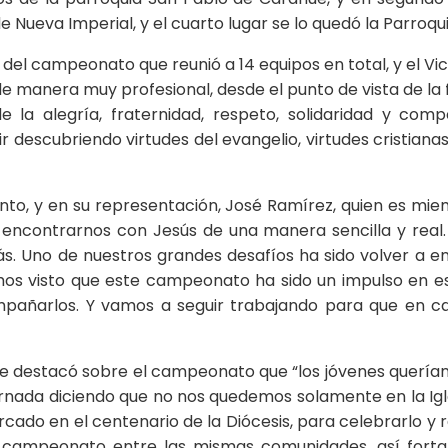
e Nueva Imperial, y el cuarto lugar se lo quedó la Parroq
 del campeonato que reunió a 14 equipos en total, y el Vica
 manera muy profesional, desde el punto de vista de la f
de la alegría, fraternidad, respeto, solidaridad y c
descubriendo virtudes del evangelio, virtudes cristiana
ento, y en su representación, José Ramírez, quien es mie
contrarnos con Jesús de una manera sencilla y real. Di
 Uno de nuestros grandes desafíos ha sido volver a enc
os visto que este campeonato ha sido un impulso en esa
pañarlos. Y vamos a seguir trabajando para que en cada
e destacó sobre el campeonato que “los jóvenes querían
a jornada diciendo que no nos quedemos solamente en la I
do en el centenario de la Diócesis, para celebrarlo y r
 campeonato entre las mismas comunidades, así fortale