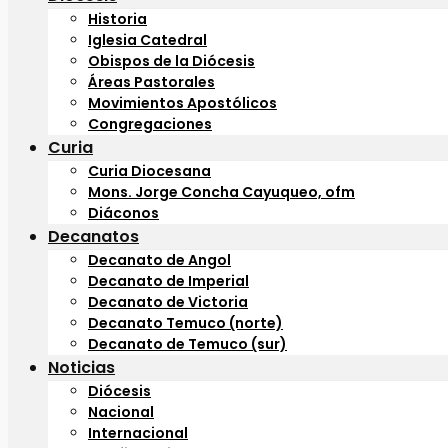
Historia
Iglesia Catedral
Obispos de la Diócesis
Áreas Pastorales
Movimientos Apostólicos
Congregaciones
Curia
Curia Diocesana
Mons. Jorge Concha Cayuqueo, ofm
Diáconos
Decanatos
Decanato de Angol
Decanato de Imperial
Decanato de Victoria
Decanato Temuco (norte)
Decanato de Temuco (sur)
Noticias
Diócesis
Nacional
Internacional