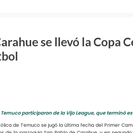
arahue se llevó la Copa C
tbol
 Temuco participaron de la Vijo League, que terminó e
ólica de Temuco se jugó la última fecha del Primer Ca
s de la parroquia San Pablo de Carahue, y en segundo 