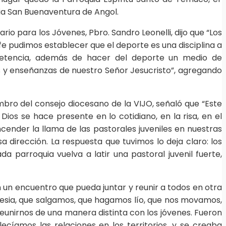
uia San Buenaventura de Angol.
rio para los Jóvenes, Pbro. Sandro Leonelli, dijo que “Los
e pudimos establecer que el deporte es una disciplina a
ompetencia, además de hacer del deporte un medio de
s y enseñanzas de nuestro Señor Jesucristo”, agregando
mbro del consejo diocesano de la VIJO, señaló que “Este
os se hace presente en lo cotidiano, en la risa, en el
ender la llama de las pastorales juveniles en nuestras
 dirección. La respuesta que tuvimos lo deja claro: los
 parroquia vuelva a latir una pastoral juvenil fuerte,
 un encuentro que pueda juntar y reunir a todos en otra
glesia, que salgamos, que hagamos lío, que nos movamos,
eunirnos de una manera distinta con los jóvenes. Fueron
cíamos las relaciones en los territorios, y se creaba