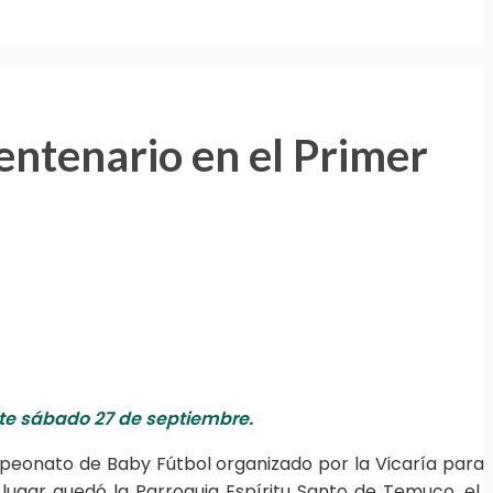
entenario en el Primer
ste sábado 27 de septiembre.
mpeonato de Baby Fútbol organizado por la Vicaría para
lugar quedó la Parroquia Espíritu Santo de Temuco, el