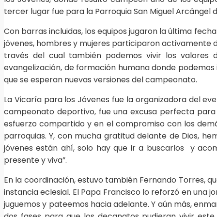
tercer lugar fue para la Parroquia San Miguel Arcángel d
Con barras incluidas, los equipos jugaron la última fecha
jóvenes, hombres y mujeres participaron activamente de
través del cual también podemos vivir los valores 
evangelización, de formación humana donde podemos ir 
que se esperan nuevas versiones del campeonato.
La Vicaría para los Jóvenes fue la organizadora del ev
campeonato deportivo, fue una excusa perfecta para en
esfuerzo compartido y en el compromiso con los demás.
parroquias. Y, con mucha gratitud delante de Dios, hem
jóvenes están ahí, solo hay que ir a buscarlos y acom
presente y viva”.
En la coordinación, estuvo también Fernando Torres, qu
instancia eclesial. El Papa Francisco lo reforzó en un
juguemos y pateemos hacia adelante. Y aún más, enmarca
dos fases para que los decanatos pudieran vivir este