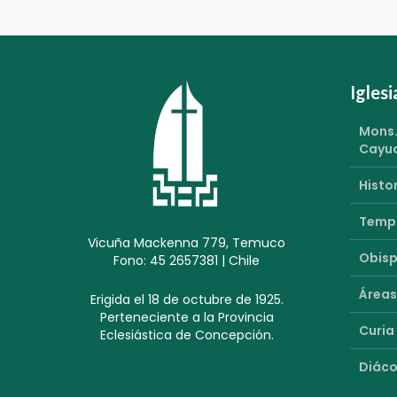
Igles
Mons.
Cayu
Histor
Templ
Vicuña Mackenna 779, Temuco
Obisp
Fono: 45 2657381 | Chile
Áreas
Erigida el 18 de octubre de 1925.
Perteneciente a la Provincia
Curia
Eclesiástica de Concepción.
Diáco