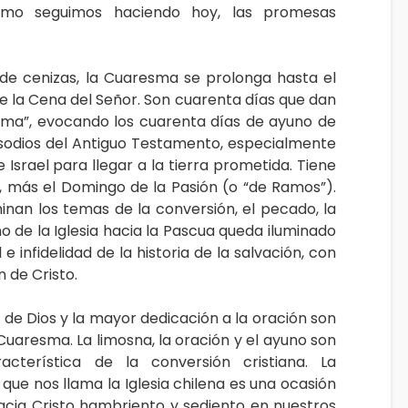
omo seguimos haciendo hoy, las promesas
e cenizas, la Cuaresma se prolonga hasta el
e la Cena del Señor. Son cuarenta días que dan
ma”, evocando los cuarenta días de ayuno de
pisodios del Antiguo Testamento, especialmente
 Israel para llegar a la tierra prometida. Tiene
 más el Domingo de la Pasión (o “de Ramos”).
inan los temas de la conversión, el pecado, la
no de la Iglesia hacia la Pascua queda iluminado
e infidelidad de la historia de la salvación, con
n de Cristo.
 de Dios y la mayor dedicación a la oración son
uaresma. La limosna, la oración y el ayuno son
acterística de la conversión cristiana. La
que nos llama la Iglesia chilena es una ocasión
acia Cristo hambriento y sediento en nuestros