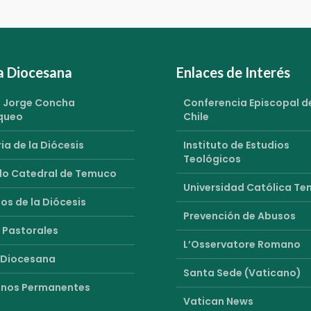
ia Diocesana
Enlaces de Interés
 Jorge Concha
Conferencia Episcopal d
queo
Chile
ia de la Diócesis
Instituto de Estudios
Teológicos
o Catedral de Temuco
Universidad Católica T
os de la Diócesis
Prevención de Abusos
 Pastorales
L’Osservatore Romano
 Diocesana
Santa Sede (Vaticano)
nos Permanentes
Vatican News