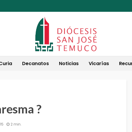
Curia
Decanatos
Noticias
Vicarías
Recu
aresma ?
15
2 min.