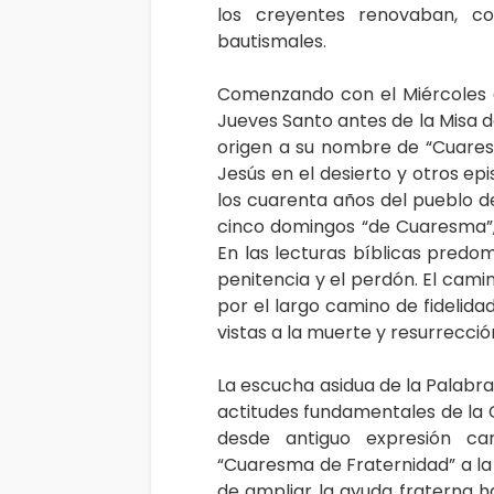
los creyentes renovaban, c
bautismales.
Comenzando con el Miércoles d
Jueves Santo antes de la Misa d
origen a su nombre de “Cuares
Jesús en el desierto y otros e
los cuarenta años del pueblo de
cinco domingos “de Cuaresma”,
En las lecturas bíblicas predom
penitencia y el perdón. El cami
por el largo camino de fidelidad 
vistas a la muerte y resurrecció
La escucha asidua de la Palabra
actitudes fundamentales de la C
desde antiguo expresión car
“Cuaresma de Fraternidad” a la 
de ampliar la ayuda fraterna h