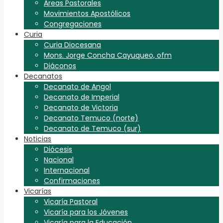
Áreas Pastorales
Movimientos Apostólicos
Congregaciones
Curia
Curia Diocesana
Mons. Jorge Concha Cayuqueo, ofm
Diáconos
Decanatos
Decanato de Angol
Decanato de Imperial
Decanato de Victoria
Decanato Temuco (norte)
Decanato de Temuco (sur)
Noticias
Diócesis
Nacional
Internacional
Confirmaciones
Vicarías
Vicaría Pastoral
Vicaría para los Jóvenes
Vicaría para la Educación