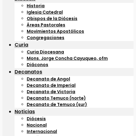
Historia
Iglesia Catedral
Obispos de la Diócesis
Áreas Pastorales
Movimientos Apostólicos
Congregaciones
Curia
Curia Diocesana
Mons. Jorge Concha Cayuqueo, ofm
Diáconos
Decanatos
Decanato de Angol
Decanato de Imperial
Decanato de Victoria
Decanato Temuco (norte)
Decanato de Temuco (sur)
Noticias
Diócesis
Nacional
Internacional