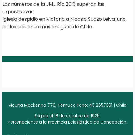
Los números de la JMJ Río 2013 superan las
expectativas
Iglesia despidió en Victoria a Nicasio Suazo Leiva, uno
de los diáconos más antiguos de Chile
Vicuña Mackenna 779, Temuco Fono: 45 2657381 | Chile
Erigida el 18 de octubre de 1925.
Perteneciente a la Provincia Eclesiástica de Concepción.