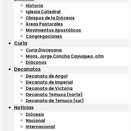
Historia
Iglesia Catedral
Obispos de la Diócesis
Áreas Pastorales
Movimientos Apostólicos
Congregaciones
Curia
Curia Diocesana
Mons. Jorge Concha Cayuqueo, ofm
Diáconos
Decanatos
Decanato de Angol
Decanato de Imperial
Decanato de Victoria
Decanato Temuco (norte)
Decanato de Temuco (sur)
Noticias
Diócesis
Nacional
Internacional