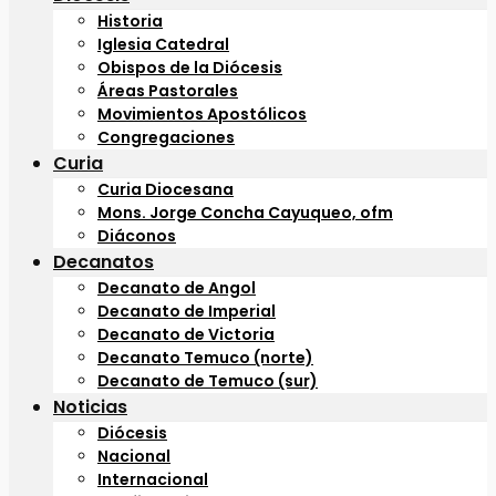
Historia
Iglesia Catedral
Obispos de la Diócesis
Áreas Pastorales
Movimientos Apostólicos
Congregaciones
Curia
Curia Diocesana
Mons. Jorge Concha Cayuqueo, ofm
Diáconos
Decanatos
Decanato de Angol
Decanato de Imperial
Decanato de Victoria
Decanato Temuco (norte)
Decanato de Temuco (sur)
Noticias
Diócesis
Nacional
Internacional