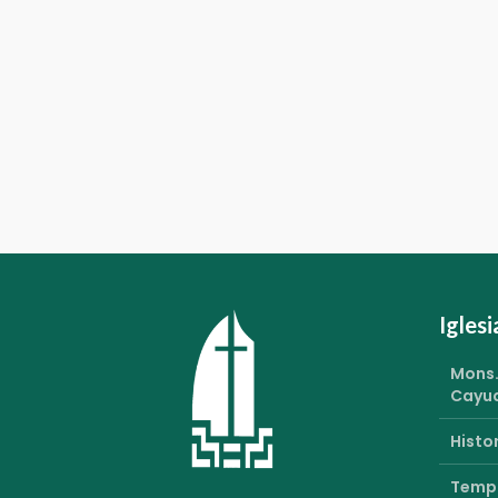
Igles
Mons.
Cayu
Histor
Templ