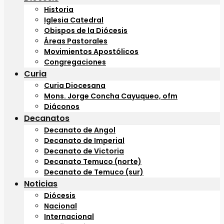
Historia
Iglesia Catedral
Obispos de la Diócesis
Áreas Pastorales
Movimientos Apostólicos
Congregaciones
Curia
Curia Diocesana
Mons. Jorge Concha Cayuqueo, ofm
Diáconos
Decanatos
Decanato de Angol
Decanato de Imperial
Decanato de Victoria
Decanato Temuco (norte)
Decanato de Temuco (sur)
Noticias
Diócesis
Nacional
Internacional