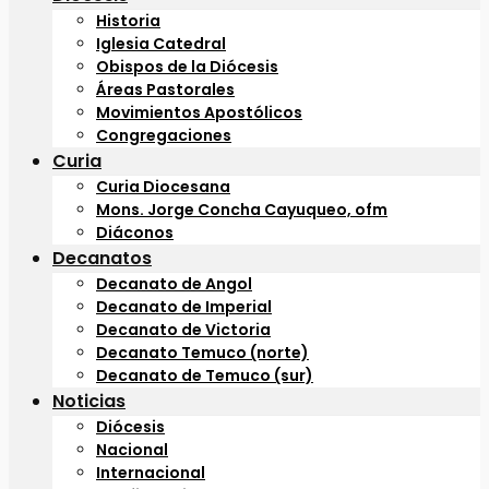
Historia
Iglesia Catedral
Obispos de la Diócesis
Áreas Pastorales
Movimientos Apostólicos
Congregaciones
Curia
Curia Diocesana
Mons. Jorge Concha Cayuqueo, ofm
Diáconos
Decanatos
Decanato de Angol
Decanato de Imperial
Decanato de Victoria
Decanato Temuco (norte)
Decanato de Temuco (sur)
Noticias
Diócesis
Nacional
Internacional