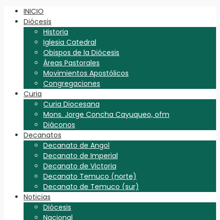
INICIO
Diócesis
Historia
Iglesia Catedral
Obispos de la Diócesis
Áreas Pastorales
Movimientos Apostólicos
Congregaciones
Curia
Curia Diocesana
Mons. Jorge Concha Cayuqueo, ofm
Diáconos
Decanatos
Decanato de Angol
Decanato de Imperial
Decanato de Victoria
Decanato Temuco (norte)
Decanato de Temuco (sur)
Noticias
Diócesis
Nacional