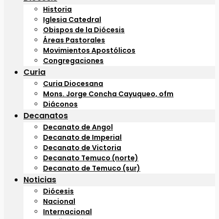
Historia
Iglesia Catedral
Obispos de la Diócesis
Áreas Pastorales
Movimientos Apostólicos
Congregaciones
Curia
Curia Diocesana
Mons. Jorge Concha Cayuqueo, ofm
Diáconos
Decanatos
Decanato de Angol
Decanato de Imperial
Decanato de Victoria
Decanato Temuco (norte)
Decanato de Temuco (sur)
Noticias
Diócesis
Nacional
Internacional