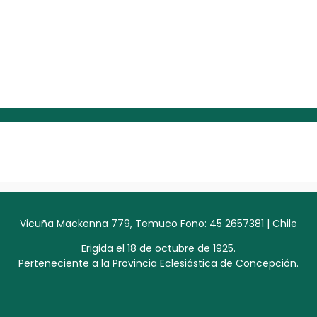
Vicuña Mackenna 779, Temuco Fono: 45 2657381 | Chile
Erigida el 18 de octubre de 1925.
Perteneciente a la Provincia Eclesiástica de Concepción.