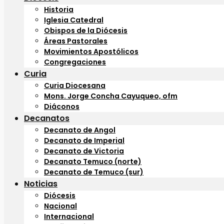
Historia
Iglesia Catedral
Obispos de la Diócesis
Áreas Pastorales
Movimientos Apostólicos
Congregaciones
Curia
Curia Diocesana
Mons. Jorge Concha Cayuqueo, ofm
Diáconos
Decanatos
Decanato de Angol
Decanato de Imperial
Decanato de Victoria
Decanato Temuco (norte)
Decanato de Temuco (sur)
Noticias
Diócesis
Nacional
Internacional